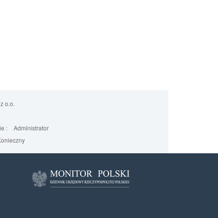
z o.o.
e :
Administrator
onieczny