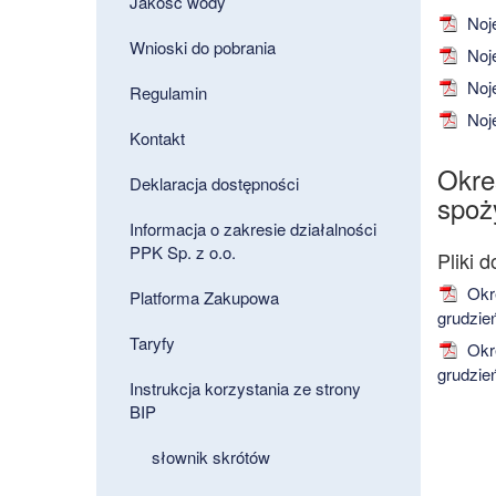
Jakość wody
Noje
Wnioski do pobrania
Noje
Noje
Regulamin
Noje
Kontakt
Okre
Deklaracja dostępności
spoży
Informacja o zakresie działalności
PPK Sp. z o.o.
Okre
Platforma Zakupowa
grudzie
Taryfy
Okre
grudzie
Instrukcja korzystania ze strony
BIP
słownik skrótów