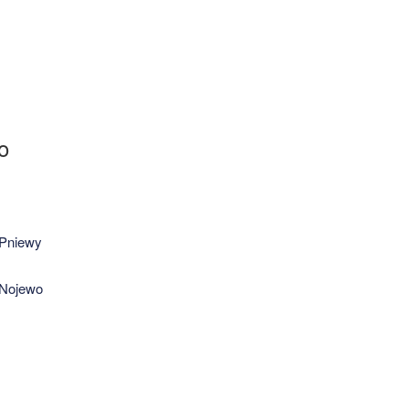
o
 Pniewy
 Nojewo